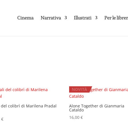
Cinema
Narrativa
Illustrati
Per le libre
NOVITÀ
i del colibrì di Marilena Pradal
Alone Together di Gianmaria
Cataldo
16,00
€
o
0
€