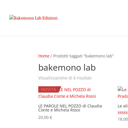
Home
/ Prodotti taggati “bakemono lab”
bakemono lab
Popolarità
Visualizzazione di 6 risultati
NOVITÀ
LE PAROLE NEL POZZO di Claudia
Le al
Conte e Michela Rossi
20,00
€
Valutat
18,0
5.00
su 5