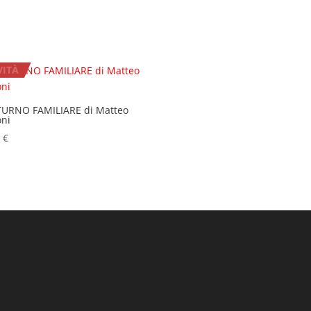
ITÀ
URNO FAMILIARE di Matteo
oni
0
€