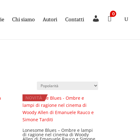
0

I
rie
Chi siamo
Autori
Contatti
l
m
i
o
a
c
c
o
u
n
t
NOVITÀ
Lonesome Blues – Ombre e lampi
di ragione nel cinema di Woody
Allen di Emanuele Rauco e Simone