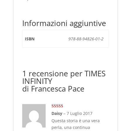
Informazioni aggiuntive
ISBN
978-88-94826-01-2
1 recensione per
TIMES
INFINITY
di Francesca Pace
Valutato
5
su
Daisy
–
7 Luglio 2017
5
Questa storia è una vera
perla, una continua