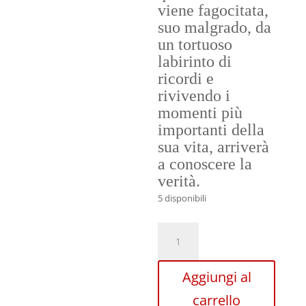
viene fagocitata,
suo malgrado, da
un tortuoso
labirinto di
ricordi e
rivivendo i
momenti più
importanti della
sua vita, arriverà
a conoscere la
verità.
5 disponibili
TIMES
INFINITYdi
Francesca
Aggiungi al
Pace
quantità
carrello