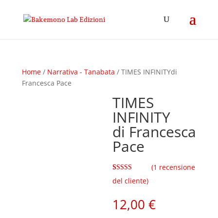
Home
/
Narrativa - Tanabata
/ TIMES INFINITYdi
Francesca Pace
TIMES
INFINITY
di Francesca
Pace
(
1
recensione
Valutato
1
5.00
del cliente)
su 5 su base
di
recensioni
12,00
€