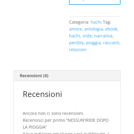
Categoria:
hachi
Tag:
amore
,
antologia
,
ebook
,
hachi
,
iride
,
narrativa
,
perdita
,
pioggia
,
racconti
,
relazioni
Recensioni (0)
Recensioni
Ancora non ci sono recensioni.
Recensisci per primo “NESSUN’IRIDE DOPO
LA PIOGGIA”
Il tuo indirizzo email non sarà pubblicato.
I