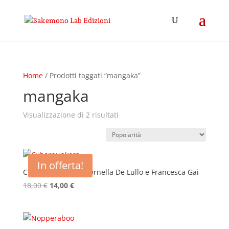
Home
/ Prodotti taggati “mangaka”
mangaka
Popolarità
Visualizzazione di 2 risultati
In offerta!
CYBERPUNKERS di Ornella De Lullo e Francesca Gai
Il
Il
18,00
€
14,00
€
prezzo
prezzo
originale
attuale
era:
è: