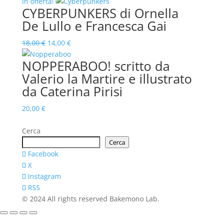
In offerta!
CYBERPUNKERS di Ornella
De Lullo e Francesca Gai
Il
Il
18,00
€
14,00
€
prezzo
prezzo
NOPPERABOO! scritto da
originale
attuale
Valerio la Martire e illustrato
era:
è:
da Caterina Pirisi
18,00 €.
14,00 €.
20,00
€
Cerca
Cerca
Facebook
X
Instagram
RSS
© 2024 All rights reserved Bakemono Lab.